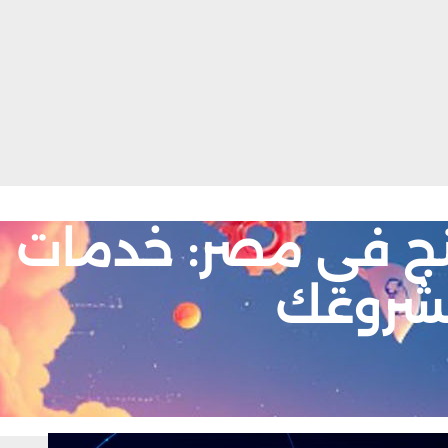
ج في مصر: خدمات اح
شروعك