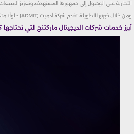
التجارية على الوصول إلى جمهورها المستهدف، وتعزيز المبيعا
ومن خلال خبرتها الطويلة، تقدم شركة أدميت (ADMIT) حلولًا متكاملة تناسب طبيعة كل مشروع، مما يجعلها شريكًا موثوقًا في مجال التسويق الرقمي.
أبرز خدمات شركات الديجيتال ماركتنج التي تحتاجها ك