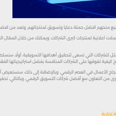
 منحهم افضل حملة دعايا وتسويق لمنتجاتهم، وتعد من افضل شركات
حملات اعلانية لمنتجات كبرى الشركات. ويمكنك من خلال المقال 
، سنستعرض لماذا تُعد أدميت(ADMIT).الخيار الأمثل للشركات التي تسعى لتحقيق أهدافها ال
يفية تفوقها على الشركات المنافسة بفضل استراتيجياتها الفعّال
ى نجاح الأعمال في العصر الرقمي. وبالإضافة إلى ذلك، سنستعرض 
من التعاون مع أفضل شركات التسويق الرقمي، وبالتالي، تحقيق 
 تجارية