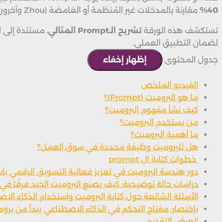
40%
مقارنة بالمدخلات غير المُنظمة أو الغامضة (Zhou وآخرون، 2022).
تستكشف هذه الورقة
تشريح الـ
Prompt
المثالي
، مستندة إلى ا
لضمان التطبيق العملي.
جدول المحتوى
إظهار
إخفاء
الفيديو الملخص
ما هو البرومبت (Prompt)؟
كيف نشأ مفهوم البرومبت؟
من يستخدم البرومبت؟
ما أهمية البرومبت؟
هل للبرومبت وظيفة محددة في سوق العمل؟
خطوات كتابة ال prompt
دور هندسة البرومبت في تعزيز فعالية التسويق الرقمي با
دراسات حالة توضيحية: كيف يصنع البرومبت الجيد فرقًا في ا
الأسئلة الشائعة حول كتابة البرومبت واستخدام الذكاء الا
بإختصار: مفتاح التحكم في الذكاء الاصطناعي يبدأ من برو
العرض التقديمي