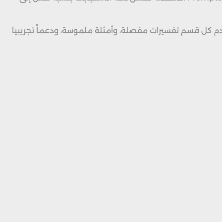
. يقدم كل قسم تفسيرات مفصلة، وأمثلة ملموسة، ودعماً تجريبيًا