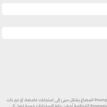
تعتمد فاعلية نماذج اللغة الكبيرة مثل GPT-4 وClaude وGemini بدرجة كبيرة على جودة مدخلات المستخدم. يمكن أن يؤدي الـPrompt المصاغ بشكل سيئ إلى استجابات غامضة، أو غير ذات