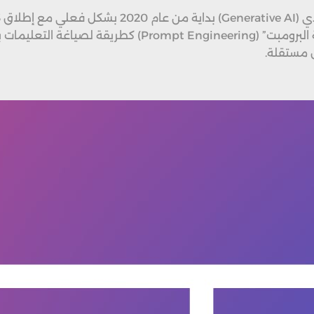
GPT من
لتحسين تفاعلهم مع هذه النماذج، فبدأ يظهر ما يُعرف بـ”هن
 مستقلة.