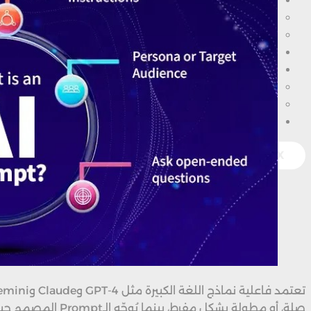
سابقة أعمالنا
قصص النجاح
أعمالنا
المدونة
فروعنا
مكتب المهندس ميدان الجيزة
مكتب المهندس مدينة طوخ
تواصل معنا
X
صلة، أو مطولة بشكل مفرط، بينما يُوجّه الـPrompt المصمم جيدًا النموذج نحو مخرجات دقيقة ومفيدة. وتشير الدراسات إلى أن الـPrompts المُنظمة تُحسّن دقة الاستجابات بنسبة تصل إلى