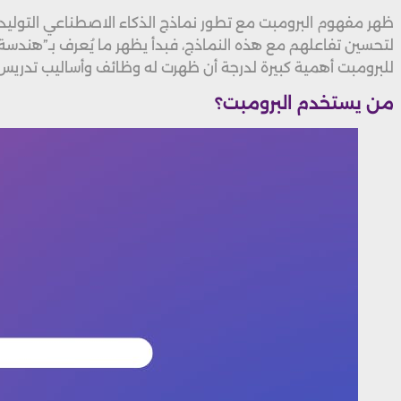
ظهر مفهوم البرومبت مع تطور نماذج الذكاء الاصطناعي التوليدي (Generative AI) بداية من عام 2020 بشكل فعلي مع إطلاق -3
للبرومبت أهمية كبيرة لدرجة أن ظهرت له وظائف وأساليب تدريس
من يستخدم البرومبت؟