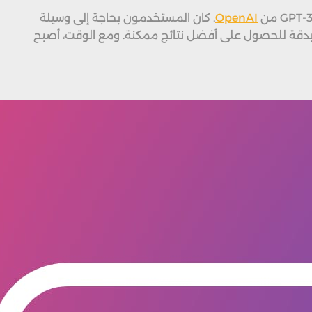
OpenAI
. كان المستخدمون بحاجة إلى وسيلة
دسة البرومبت” (Prompt Engineering) كطريقة لصياغة التعليمات بدقة للحصول على أفضل نتائج ممكنة. ومع الوقت، أصبح