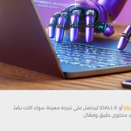
Mi
أو DALL·E) ليحصل على نتيجة معينة، سواء كانت نصًا،
ليد محتوى دقيق وفعّال.